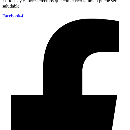
En
Ideas
y
Sabores
creemos
que
comer
rico
también
puede
ser
saludable.
Facebook-f