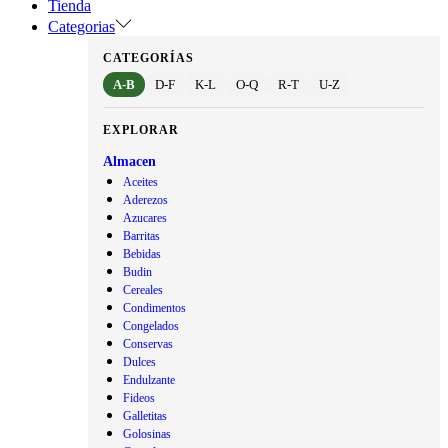
Tienda
Categorias
CATEGORÍAS
A-B
D-F
K-L
O-Q
R-T
U-Z
EXPLORAR
Almacen
Aceites
Aderezos
Azucares
Barritas
Bebidas
Budin
Cereales
Condimentos
Congelados
Conservas
Dulces
Endulzante
Fideos
Galletitas
Golosinas