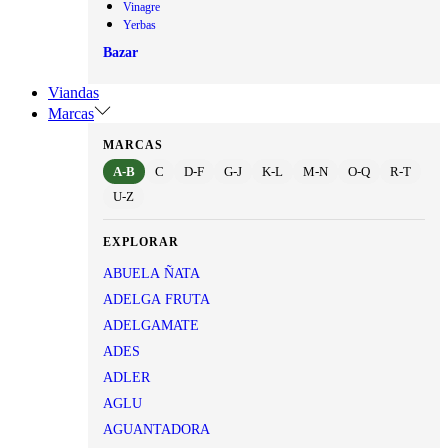
Vinagre
Yerbas
Bazar
Viandas
Marcas
MARCAS
A-B
C
D-F
G-J
K-L
M-N
O-Q
R-T
U-Z
EXPLORAR
ABUELA ÑATA
ADELGA FRUTA
ADELGAMATE
ADES
ADLER
AGLU
AGUANTADORA