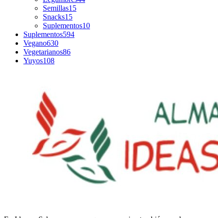
Semillas
15
Snacks
15
Suplementos
10
Suplementos
594
Vegano
630
Vegetarianos
86
Yuyos
108