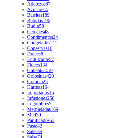
Aderezos
87
Azucares
4
Barritas
189
Bebidas
196
Budin
58
Cereales
48
Condimentos
24
Congelados
211
Conservas
16
Dulces
8
Endulzante
57
Fideos
134
Galletitas
459
Golosinas
428
Granola
25
Harinas
164
Importados
15
Infusiones
258
Legumbres
5
Mermeladas
169
Miel
30
Panificados
53
Pasta
82
Sales
39
Salsa
74