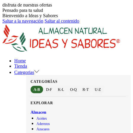
disfruta de nuestras ofertas
Pensado para tu salud
Bienvenido a Ideas y Sabores
Saltar a la navegación
Saltar al contenido
Home
Tienda
Categorias
CATEGORÍAS
A-B
D-F
K-L
O-Q
R-T
U-Z
EXPLORAR
Almacen
Aceites
Aderezos
Azucares