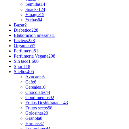
Semillas
14
Snacks
124
Vinagre
15
Yerbas
64
Bazar
2
Diabetico
228
Elaboracion artesanal
1
Lacteos
228
Organico
57
Perfumeria
51
Perfumeria Vegana
208
Sin tacc
1.600
Sport
118
Sueltos
405
Azucares
6
Cafe
6
Cereales
10
Chocolates
44
Condimentos
92
Frutas Deshidratadas
43
Frutos secos
58
Golosinas
20
Granola
8
Harinas
37
Legumbres
44