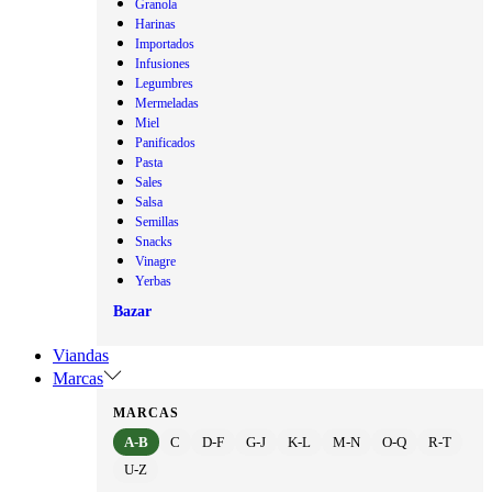
Granola
Harinas
Importados
Infusiones
Legumbres
Mermeladas
Miel
Panificados
Pasta
Sales
Salsa
Semillas
Snacks
Vinagre
Yerbas
Bazar
Viandas
Marcas
MARCAS
A-B
C
D-F
G-J
K-L
M-N
O-Q
R-T
U-Z