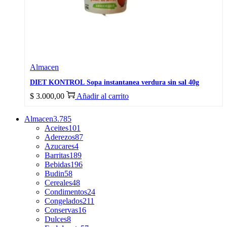
Almacen
DIET KONTROL Sopa instantanea verdura sin sal 40g
$
3.000,00
Añadir al carrito
Almacen
3.785
Aceites
101
Aderezos
87
Azucares
4
Barritas
189
Bebidas
196
Budin
58
Cereales
48
Condimentos
24
Congelados
211
Conservas
16
Dulces
8