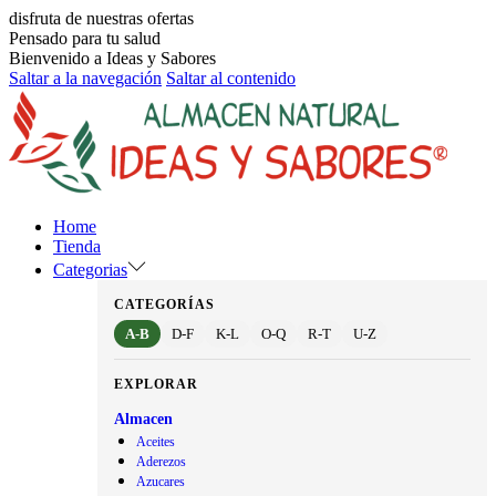
disfruta de nuestras ofertas
Pensado para tu salud
Bienvenido a Ideas y Sabores
Saltar a la navegación
Saltar al contenido
Home
Tienda
Categorias
CATEGORÍAS
A-B
D-F
K-L
O-Q
R-T
U-Z
EXPLORAR
Almacen
Aceites
Aderezos
Azucares