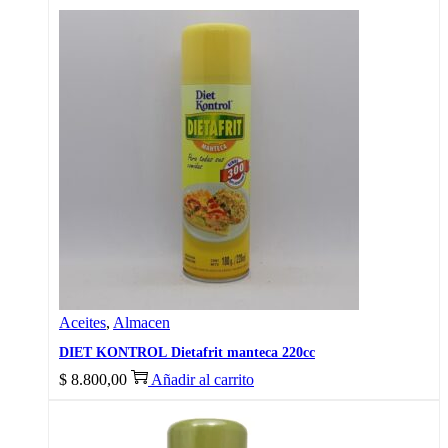
Aceites
,
Almacen
DIET KONTROL Dietafrit manteca 220cc
$
8.800,00
Añadir al carrito