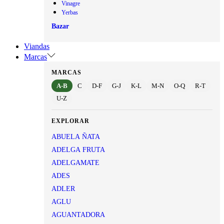
Vinagre
Yerbas
Bazar
Viandas
Marcas
MARCAS
A-B
C
D-F
G-J
K-L
M-N
O-Q
R-T
U-Z
EXPLORAR
ABUELA ÑATA
ADELGA FRUTA
ADELGAMATE
ADES
ADLER
AGLU
AGUANTADORA