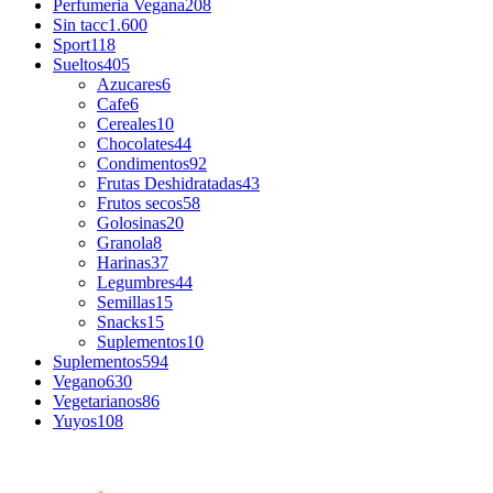
Perfumeria Vegana
208
Sin tacc
1.600
Sport
118
Sueltos
405
Azucares
6
Cafe
6
Cereales
10
Chocolates
44
Condimentos
92
Frutas Deshidratadas
43
Frutos secos
58
Golosinas
20
Granola
8
Harinas
37
Legumbres
44
Semillas
15
Snacks
15
Suplementos
10
Suplementos
594
Vegano
630
Vegetarianos
86
Yuyos
108