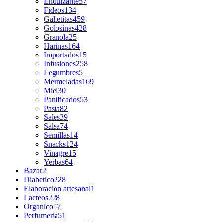
Endulzante
57
Fideos
134
Galletitas
459
Golosinas
428
Granola
25
Harinas
164
Importados
15
Infusiones
258
Legumbres
5
Mermeladas
169
Miel
30
Panificados
53
Pasta
82
Sales
39
Salsa
74
Semillas
14
Snacks
124
Vinagre
15
Yerbas
64
Bazar
2
Diabetico
228
Elaboracion artesanal
1
Lacteos
228
Organico
57
Perfumeria
51