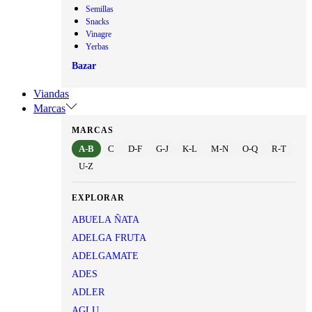
Semillas
Snacks
Vinagre
Yerbas
Bazar
Viandas
Marcas
MARCAS
A-B
C
D-F
G-J
K-L
M-N
O-Q
R-T
U-Z
EXPLORAR
ABUELA ÑATA
ADELGA FRUTA
ADELGAMATE
ADES
ADLER
AGLU