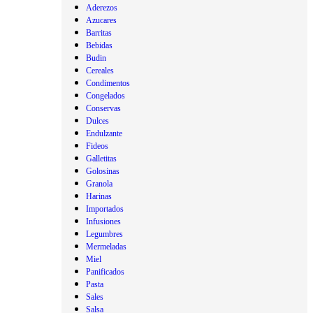
Aderezos
Azucares
Barritas
Bebidas
Budin
Cereales
Condimentos
Congelados
Conservas
Dulces
Endulzante
Fideos
Galletitas
Golosinas
Granola
Harinas
Importados
Infusiones
Legumbres
Mermeladas
Miel
Panificados
Pasta
Sales
Salsa