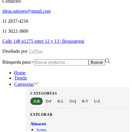
Contactos
ideas.sabores@gmail.com
11 2837-4216
11 3022-3800
Calle 148 n1275 entre 12 y 13 | Berazategui
Diseñado por
UnPlan
Búsqueda para:>
Buscar
Home
Tienda
Categorias
CATEGORÍAS
A-B
D-F
K-L
O-Q
R-T
U-Z
EXPLORAR
Almacen
Aceites