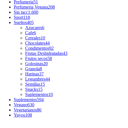
Perfumeria
51
Perfumeria Vegana
208
Sin tacc
1.600
Sport
118
Sueltos
405
Azucares
6
Cafe
6
Cereales
10
Chocolates
44
Condimentos
92
Frutas Deshidratadas
43
Frutos secos
58
Golosinas
20
Granola
8
Harinas
37
Legumbres
44
Semillas
15
Snacks
15
Suplementos
10
Suplementos
594
Vegano
630
Vegetarianos
86
Yuyos
108