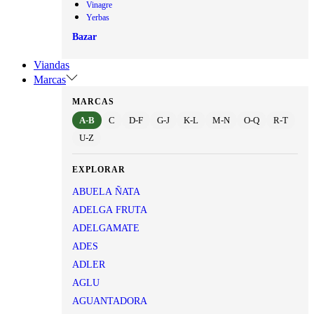
Vinagre
Yerbas
Bazar
Viandas
Marcas
MARCAS
A-B
C
D-F
G-J
K-L
M-N
O-Q
R-T
U-Z
EXPLORAR
ABUELA ÑATA
ADELGA FRUTA
ADELGAMATE
ADES
ADLER
AGLU
AGUANTADORA