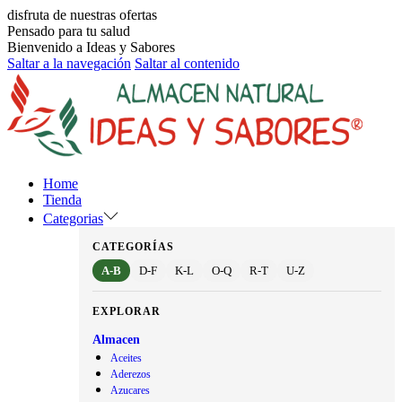
disfruta de nuestras ofertas
Pensado para tu salud
Bienvenido a Ideas y Sabores
Saltar a la navegación
Saltar al contenido
Home
Tienda
Categorias
CATEGORÍAS
A-B
D-F
K-L
O-Q
R-T
U-Z
EXPLORAR
Almacen
Aceites
Aderezos
Azucares