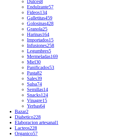
Dulces
8
Endulzante
57
Fideos
134
Galletitas
459
Golosinas
428
Granola
25
Harinas
164
Importados
15
Infusiones
258
Legumbres
5
Mermeladas
169
Miel
30
Panificados
53
Pasta
82
Sales
39
Salsa
74
Semillas
14
Snacks
124
Vinagre
15
Yerbas
64
Bazar
2
Diabetico
228
Elaboracion artesanal
1
Lacteos
228
Organico
57