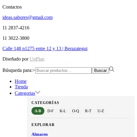
Contactos
ideas.sabores@gmail.com
11 2837-4216
11 3022-3800
Calle 148 n1275 entre 12 y 13 | Berazategui
Diseñado por
UnPlan
Búsqueda para:>
Buscar
Home
Tienda
Categorias
CATEGORÍAS
A-B
D-F
K-L
O-Q
R-T
U-Z
EXPLORAR
Almacen