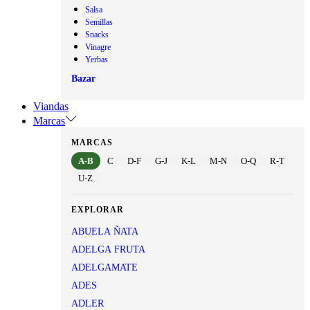
Salsa
Semillas
Snacks
Vinagre
Yerbas
Bazar
Viandas
Marcas
MARCAS
A-B
C
D-F
G-J
K-L
M-N
O-Q
R-T
U-Z
EXPLORAR
ABUELA ÑATA
ADELGA FRUTA
ADELGAMATE
ADES
ADLER