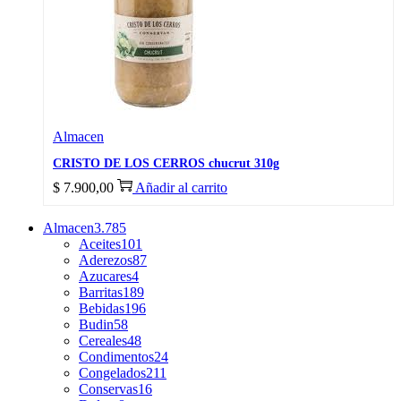
Almacen
CRISTO DE LOS CERROS chucrut 310g
$
7.900,00
Añadir al carrito
Almacen
3.785
Aceites
101
Aderezos
87
Azucares
4
Barritas
189
Bebidas
196
Budin
58
Cereales
48
Condimentos
24
Congelados
211
Conservas
16