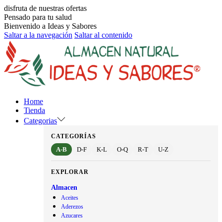
disfruta de nuestras ofertas
Pensado para tu salud
Bienvenido a Ideas y Sabores
Saltar a la navegación
Saltar al contenido
Home
Tienda
Categorias
CATEGORÍAS
A-B
D-F
K-L
O-Q
R-T
U-Z
EXPLORAR
Almacen
Aceites
Aderezos
Azucares