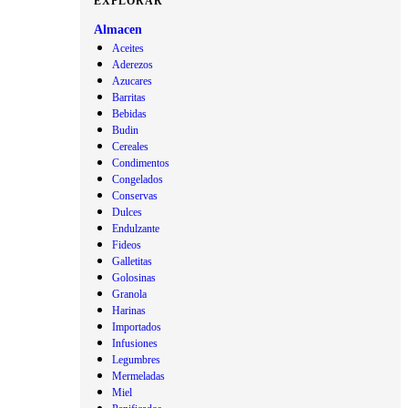
EXPLORAR
Almacen
Aceites
Aderezos
Azucares
Barritas
Bebidas
Budin
Cereales
Condimentos
Congelados
Conservas
Dulces
Endulzante
Fideos
Galletitas
Golosinas
Granola
Harinas
Importados
Infusiones
Legumbres
Mermeladas
Miel