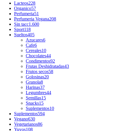
Lacteos
228
Organico
57
Perfumeria
51
Perfumeria Vegana
208
Sin tacc
1.600
Sport
118
Sueltos
405
Azucares
6
Cafe
6
Cereales
10
Chocolates
44
Condimentos
92
Frutas Deshidratadas
43
Frutos secos
58
Golosinas
20
Granola
8
Harinas
37
Legumbres
44
Semillas
15
Snacks
15
Suplementos
10
Suplementos
594
Vegano
630
Vegetarianos
86
Yuyos
108