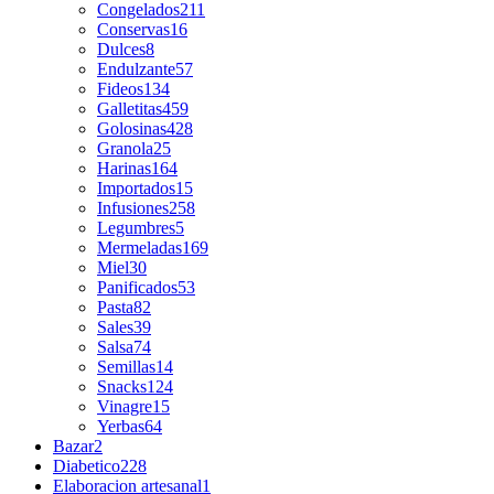
Congelados
211
Conservas
16
Dulces
8
Endulzante
57
Fideos
134
Galletitas
459
Golosinas
428
Granola
25
Harinas
164
Importados
15
Infusiones
258
Legumbres
5
Mermeladas
169
Miel
30
Panificados
53
Pasta
82
Sales
39
Salsa
74
Semillas
14
Snacks
124
Vinagre
15
Yerbas
64
Bazar
2
Diabetico
228
Elaboracion artesanal
1