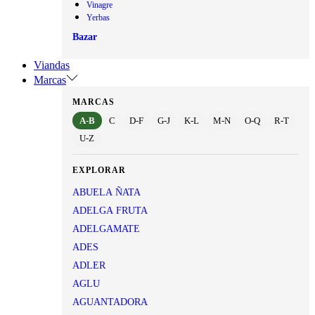
Vinagre
Yerbas
Bazar
Viandas
Marcas
MARCAS
A-B
C
D-F
G-J
K-L
M-N
O-Q
R-T
U-Z
EXPLORAR
ABUELA ÑATA
ADELGA FRUTA
ADELGAMATE
ADES
ADLER
AGLU
AGUANTADORA