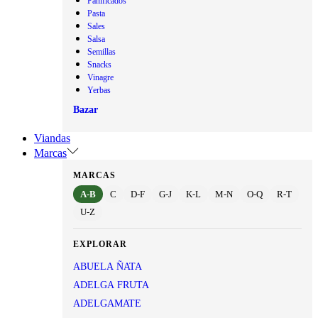
Panificados
Pasta
Sales
Salsa
Semillas
Snacks
Vinagre
Yerbas
Bazar
Viandas
Marcas
MARCAS
A-B
C
D-F
G-J
K-L
M-N
O-Q
R-T
U-Z
EXPLORAR
ABUELA ÑATA
ADELGA FRUTA
ADELGAMATE