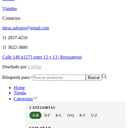
Viandas
Contactos
ideas.sabores@gmail.com
11 2837-4216
11 3022-3800
Calle 148 n1275 entre 12 y 13 | Berazategui
Diseñado por
UnPlan
Búsqueda para:>
Buscar
Home
Tienda
Categorias
CATEGORÍAS
A-B
D-F
K-L
O-Q
R-T
U-Z