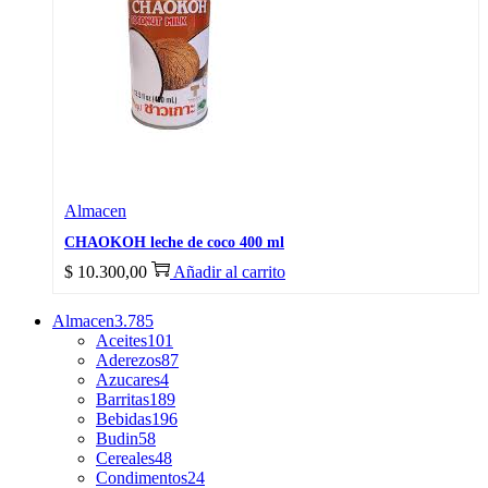
Almacen
CHAOKOH leche de coco 400 ml
$
10.300,00
Añadir al carrito
Almacen
3.785
Aceites
101
Aderezos
87
Azucares
4
Barritas
189
Bebidas
196
Budin
58
Cereales
48
Condimentos
24