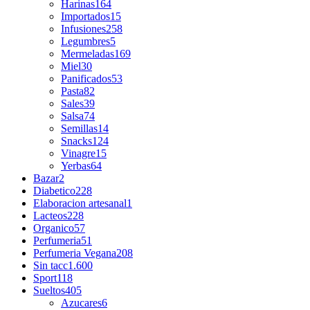
Harinas
164
Importados
15
Infusiones
258
Legumbres
5
Mermeladas
169
Miel
30
Panificados
53
Pasta
82
Sales
39
Salsa
74
Semillas
14
Snacks
124
Vinagre
15
Yerbas
64
Bazar
2
Diabetico
228
Elaboracion artesanal
1
Lacteos
228
Organico
57
Perfumeria
51
Perfumeria Vegana
208
Sin tacc
1.600
Sport
118
Sueltos
405
Azucares
6