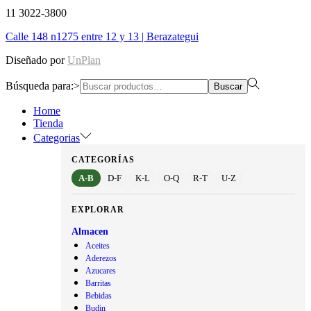
11 3022-3800
Calle 148 n1275 entre 12 y 13 | Berazategui
Diseñado por
UnPlan
Búsqueda para:>
Buscar
Home
Tienda
Categorias
CATEGORÍAS
A-B
D-F
K-L
O-Q
R-T
U-Z
EXPLORAR
Almacen
Aceites
Aderezos
Azucares
Barritas
Bebidas
Budin