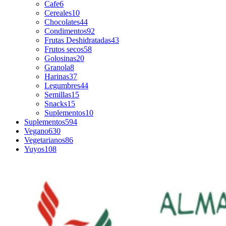
Cafe
6
Cereales
10
Chocolates
44
Condimentos
92
Frutas Deshidratadas
43
Frutos secos
58
Golosinas
20
Granola
8
Harinas
37
Legumbres
44
Semillas
15
Snacks
15
Suplementos
10
Suplementos
594
Vegano
630
Vegetarianos
86
Yuyos
108