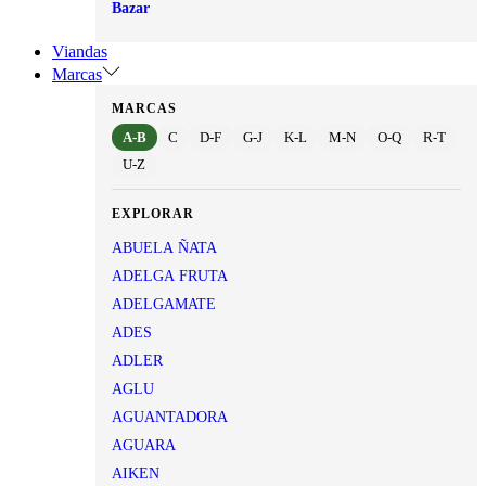
Bazar
Viandas
Marcas
MARCAS
A-B
C
D-F
G-J
K-L
M-N
O-Q
R-T
U-Z
EXPLORAR
ABUELA ÑATA
ADELGA FRUTA
ADELGAMATE
ADES
ADLER
AGLU
AGUANTADORA
AGUARA
AIKEN