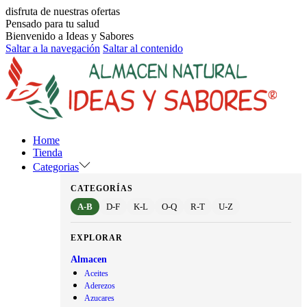
disfruta de nuestras ofertas
Pensado para tu salud
Bienvenido a Ideas y Sabores
Saltar a la navegación
Saltar al contenido
Home
Tienda
Categorias
CATEGORÍAS
A-B
D-F
K-L
O-Q
R-T
U-Z
EXPLORAR
Almacen
Aceites
Aderezos
Azucares