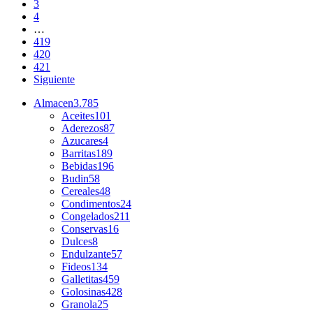
3
4
…
419
420
421
Siguiente
Almacen
3.785
Aceites
101
Aderezos
87
Azucares
4
Barritas
189
Bebidas
196
Budin
58
Cereales
48
Condimentos
24
Congelados
211
Conservas
16
Dulces
8
Endulzante
57
Fideos
134
Galletitas
459
Golosinas
428
Granola
25