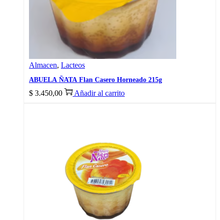
Almacen
,
Lacteos
ABUELA ÑATA Flan Casero Horneado 215g
$
3.450,00
Añadir al carrito