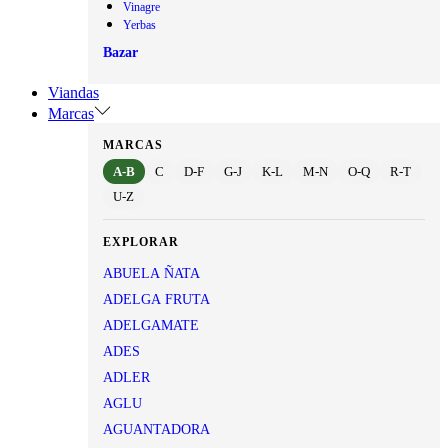
Vinagre
Yerbas
Bazar
Viandas
Marcas
MARCAS
A-B
C
D-F
G-J
K-L
M-N
O-Q
R-T
U-Z
EXPLORAR
ABUELA ÑATA
ADELGA FRUTA
ADELGAMATE
ADES
ADLER
AGLU
AGUANTADORA