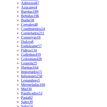
Aderezos
87
Azucares
4
Barritas
189
Bebidas
196
Budin
58
Cereales
48
Condimentos
24
Congelados
211
Conservas
16
Dulces
8
Endulzante
57
Fideos
134
Galletitas
459
Golosinas
428
Granola
25
Harinas
164
Importados
15
Infusiones
258
Legumbres
5
Mermeladas
169
Miel
30
Panificados
53
Pasta
82
Sales
39
Salsa
74