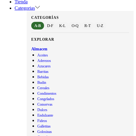
Tienda
Categorias
CATEGORÍAS
A-B
D-F
K-L
O-Q
R-T
U-Z
EXPLORAR
Almacen
Aceites
Aderezos
Azucares
Barritas
Bebidas
Budin
Cereales
Condimentos
Congelados
Conservas
Dulces
Endulzante
Fideos
Galletitas
Golosinas