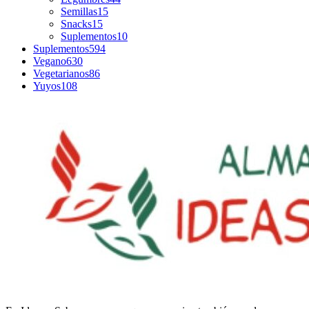
Semillas
15
Snacks
15
Suplementos
10
Suplementos
594
Vegano
630
Vegetarianos
86
Yuyos
108