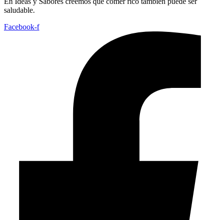
En
Ideas
y
Sabores
creemos
que
comer
rico
también
puede
ser
saludable.
Facebook-f