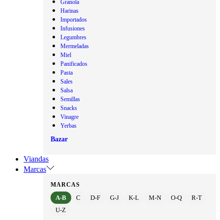
Granola
Harinas
Importados
Infusiones
Legumbres
Mermeladas
Miel
Panificados
Pasta
Sales
Salsa
Semillas
Snacks
Vinagre
Yerbas
Bazar
Viandas
Marcas
MARCAS
A-B
C
D-F
G-J
K-L
M-N
O-Q
R-T
U-Z