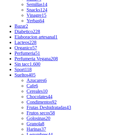
Semillas
14
Snacks
124
Vinagre
15
Yerbas
64
Bazar
2
Diabetico
228
Elaboracion artesanal
1
Lacteos
228
Organico
57
Perfumeria
51
Perfumeria Vegana
208
Sin tacc
1.600
Sport
118
Sueltos
405
Azucares
6
Cafe
6
Cereales
10
Chocolates
44
Condimentos
92
Frutas Deshidratadas
43
Frutos secos
58
Golosinas
20
Granola
8
Harinas
37
Legumbres
44