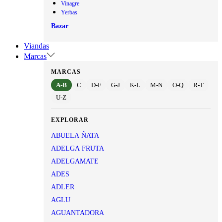
Vinagre
Yerbas
Bazar
Viandas
Marcas
MARCAS
A-B
C
D-F
G-J
K-L
M-N
O-Q
R-T
U-Z
EXPLORAR
ABUELA ÑATA
ADELGA FRUTA
ADELGAMATE
ADES
ADLER
AGLU
AGUANTADORA