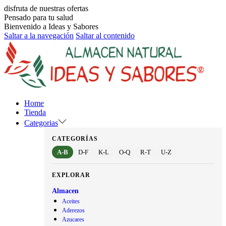
disfruta de nuestras ofertas
Pensado para tu salud
Bienvenido a Ideas y Sabores
Saltar a la navegación
Saltar al contenido
Home
Tienda
Categorias
CATEGORÍAS
A-B
D-F
K-L
O-Q
R-T
U-Z
EXPLORAR
Almacen
Aceites
Aderezos
Azucares