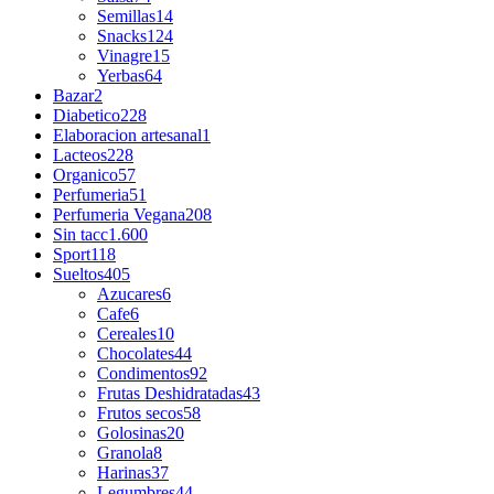
Semillas
14
Snacks
124
Vinagre
15
Yerbas
64
Bazar
2
Diabetico
228
Elaboracion artesanal
1
Lacteos
228
Organico
57
Perfumeria
51
Perfumeria Vegana
208
Sin tacc
1.600
Sport
118
Sueltos
405
Azucares
6
Cafe
6
Cereales
10
Chocolates
44
Condimentos
92
Frutas Deshidratadas
43
Frutos secos
58
Golosinas
20
Granola
8
Harinas
37
Legumbres
44