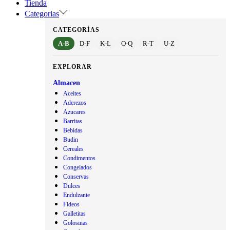
Tienda
Categorias
CATEGORÍAS
A-B
D-F
K-L
O-Q
R-T
U-Z
EXPLORAR
Almacen
Aceites
Aderezos
Azucares
Barritas
Bebidas
Budin
Cereales
Condimentos
Congelados
Conservas
Dulces
Endulzante
Fideos
Galletitas
Golosinas