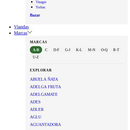
Vinagre
Yerbas
Bazar
Viandas
Marcas
MARCAS
A-B
C
D-F
G-J
K-L
M-N
O-Q
R-T
U-Z
EXPLORAR
ABUELA ÑATA
ADELGA FRUTA
ADELGAMATE
ADES
ADLER
AGLU
AGUANTADORA