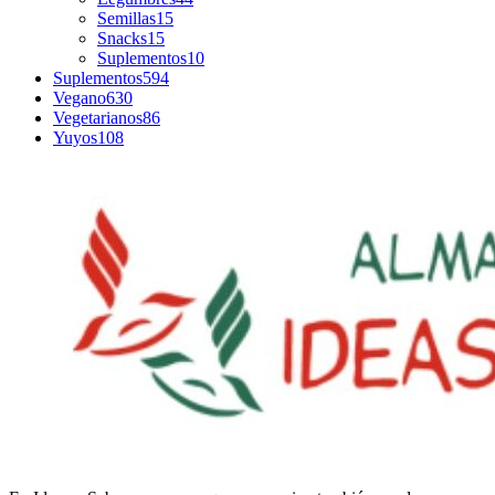
Semillas
15
Snacks
15
Suplementos
10
Suplementos
594
Vegano
630
Vegetarianos
86
Yuyos
108