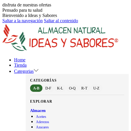
disfruta de nuestras ofertas
Pensado para tu salud
Bienvenido a Ideas y Sabores
Saltar a la navegación
Saltar al contenido
Home
Tienda
Categorias
CATEGORÍAS
A-B
D-F
K-L
O-Q
R-T
U-Z
EXPLORAR
Almacen
Aceites
Aderezos
Azucares