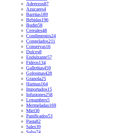
Aderezos
87
Azucares
4
Barritas
189
Bebidas
196
Budin
58
Cereales
48
Condimentos
24
Congelados
211
Conservas
16
Dulces
8
Endulzante
57
Fideos
134
Galletitas
459
Golosinas
428
Granola
25
Harinas
164
Importados
15
Infusiones
258
Legumbres
5
Mermeladas
169
Miel
30
Panificados
53
Pasta
82
Sales
39
Salsa
74