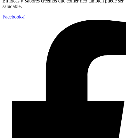
En
Ideas
y
Sabores
creemos
que
comer
rico
también
puede
ser
saludable.
Facebook-f