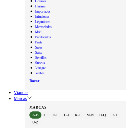
Granola
Harinas
Importados
Infusiones
Legumbres
Mermeladas
Miel
Panificados
Pasta
Sales
Salsa
Semillas
Snacks
Vinagre
Yerbas
Bazar
Viandas
Marcas
MARCAS
A-B
C
D-F
G-J
K-L
M-N
O-Q
R-T
U-Z