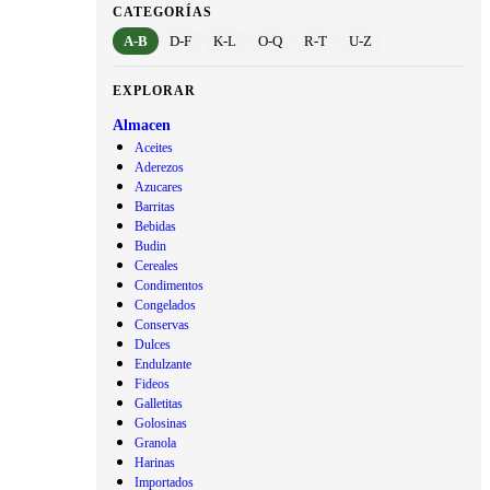
CATEGORÍAS
A-B
D-F
K-L
O-Q
R-T
U-Z
EXPLORAR
Almacen
Aceites
Aderezos
Azucares
Barritas
Bebidas
Budin
Cereales
Condimentos
Congelados
Conservas
Dulces
Endulzante
Fideos
Galletitas
Golosinas
Granola
Harinas
Importados