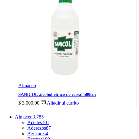
Almacen
SANICOL alcohol etilico de cereal 500cm
$
3.000,00
Añadir al carrito
Almacen
3.785
Aceites
101
Aderezos
87
Azucares
4