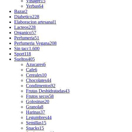
Vinagre
15
Yerbas
64
Bazar
2
Diabetico
228
Elaboracion artesanal
1
Lacteos
228
Organico
57
Perfumeria
51
Perfumeria Vegana
208
Sin tacc
1.600
Sport
118
Sueltos
405
Azucares
6
Cafe
6
Cereales
10
Chocolates
44
Condimentos
92
Frutas Deshidratadas
43
Frutos secos
58
Golosinas
20
Granola
8
Harinas
37
Legumbres
44
Semillas
15
Snacks
15