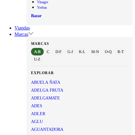
Vinagre
Yerbas
Bazar
Viandas
Marcas
MARCAS
A-B
C
D-F
G-J
K-L
M-N
O-Q
R-T
U-Z
EXPLORAR
ABUELA ÑATA
ADELGA FRUTA
ADELGAMATE
ADES
ADLER
AGLU
AGUANTADORA