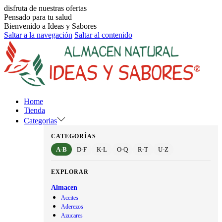
disfruta de nuestras ofertas
Pensado para tu salud
Bienvenido a Ideas y Sabores
Saltar a la navegación
Saltar al contenido
Home
Tienda
Categorias
CATEGORÍAS
A-B
D-F
K-L
O-Q
R-T
U-Z
EXPLORAR
Almacen
Aceites
Aderezos
Azucares