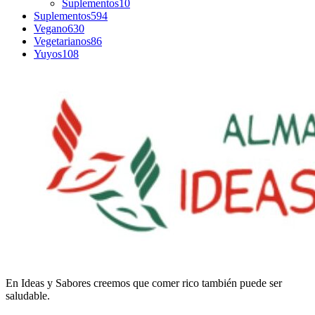
Suplementos
10
Suplementos
594
Vegano
630
Vegetarianos
86
Yuyos
108
En
Ideas
y
Sabores
creemos
que
comer
rico
también
puede
ser
saludable.