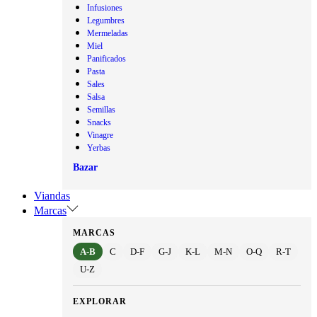
Infusiones
Legumbres
Mermeladas
Miel
Panificados
Pasta
Sales
Salsa
Semillas
Snacks
Vinagre
Yerbas
Bazar
Viandas
Marcas
MARCAS
A-B
C
D-F
G-J
K-L
M-N
O-Q
R-T
U-Z
EXPLORAR