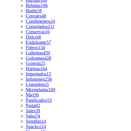
Barritas
189
Bebidas
196
Budin
58
Cereales
48
Condimentos
24
Congelados
211
Conservas
16
Dulces
8
Endulzante
57
Fideos
134
Galletitas
459
Golosinas
428
Granola
25
Harinas
164
Importados
15
Infusiones
258
Legumbres
5
Mermeladas
169
Miel
30
Panificados
53
Pasta
82
Sales
39
Salsa
74
Semillas
14
Snacks
124