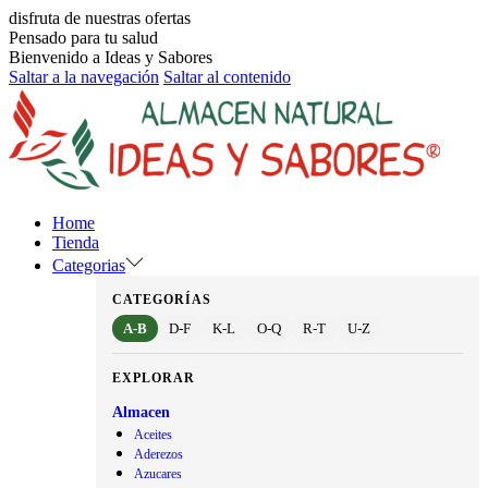
disfruta de nuestras ofertas
Pensado para tu salud
Bienvenido a Ideas y Sabores
Saltar a la navegación
Saltar al contenido
Home
Tienda
Categorias
CATEGORÍAS
A-B
D-F
K-L
O-Q
R-T
U-Z
EXPLORAR
Almacen
Aceites
Aderezos
Azucares