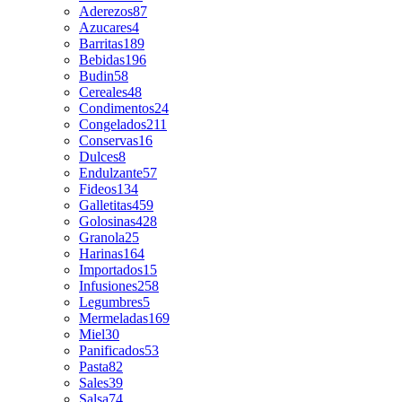
Aderezos
87
Azucares
4
Barritas
189
Bebidas
196
Budin
58
Cereales
48
Condimentos
24
Congelados
211
Conservas
16
Dulces
8
Endulzante
57
Fideos
134
Galletitas
459
Golosinas
428
Granola
25
Harinas
164
Importados
15
Infusiones
258
Legumbres
5
Mermeladas
169
Miel
30
Panificados
53
Pasta
82
Sales
39
Salsa
74