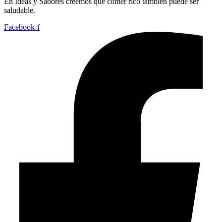
En
Ideas
y
Sabores
creemos
que
comer
rico
también
puede
ser
saludable.
Facebook-f