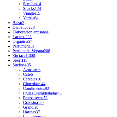
Semillas
14
Snacks
124
Vinagre
15
Yerbas
64
Bazar
2
Diabetico
228
Elaboracion artesanal
1
Lacteos
228
Organico
57
Perfumeria
51
Perfumeria Vegana
208
Sin tacc
1.600
Sport
118
Sueltos
405
Azucares
6
Cafe
6
Cereales
10
Chocolates
44
Condimentos
92
Frutas Deshidratadas
43
Frutos secos
58
Golosinas
20
Granola
8
Harinas
37
Legumbres
44