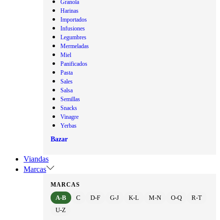
Granola
Harinas
Importados
Infusiones
Legumbres
Mermeladas
Miel
Panificados
Pasta
Sales
Salsa
Semillas
Snacks
Vinagre
Yerbas
Bazar
Viandas
Marcas
MARCAS
A-B
C
D-F
G-J
K-L
M-N
O-Q
R-T
U-Z