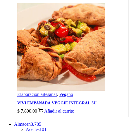
Elaboracion artesanal
,
Vegano
VIVI EMPANADA VEGGIE INTEGRAL 3U
$
7.800,00
Añadir al carrito
Almacen
3.785
Aceites
101