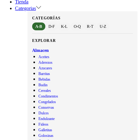
Tienda
Categorias
CATEGORÍAS
A-B
D-F
K-L
O-Q
R-T
U-Z
EXPLORAR
Almacen
Aceites
Aderezos
Azucares
Barritas
Bebidas
Budin
Cereales
Condimentos
Congelados
Conservas
Dulces
Endulzante
Fideos
Galletitas
Golosinas