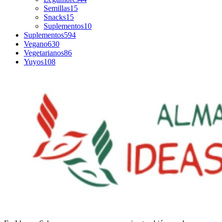
Semillas
15
Snacks
15
Suplementos
10
Suplementos
594
Vegano
630
Vegetarianos
86
Yuyos
108