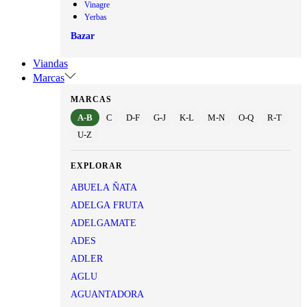
Vinagre
Yerbas
Bazar
Viandas
Marcas
MARCAS
A-B
C
D-F
G-J
K-L
M-N
O-Q
R-T
U-Z
EXPLORAR
ABUELA ÑATA
ADELGA FRUTA
ADELGAMATE
ADES
ADLER
AGLU
AGUANTADORA