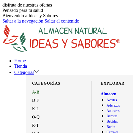
disfruta de nuestras ofertas
Pensado para tu salud
Bienvenido a Ideas y Sabores
Saltar a la navegación
Saltar al contenido
Home
Tienda
Categorias
CATEGORÍAS
EXPLORAR
A-B
Almacen
Aceites
D-F
Aderezos
K-L
Azucares
Barritas
O-Q
Bebidas
R-T
Budin
Cereales