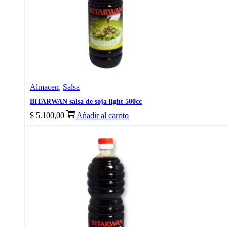
Almacen
,
Salsa
BITARWAN salsa de soja light 500cc
$
5.100,00
Añadir al carrito