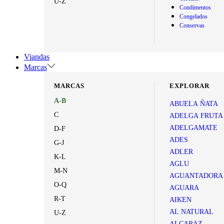
U-Z
Condimentos
Congelados
Conservas
Viandas
Marcas
MARCAS
EXPLORAR
A-B
ABUELA ÑATA
C
ADELGA FRUTA
ADELGAMATE
D-F
ADES
G-J
ADLER
K-L
AGLU
M-N
AGUANTADORA
O-Q
AGUARA
R-T
AIKEN
AL NATURAL
U-Z
ALCARAZ