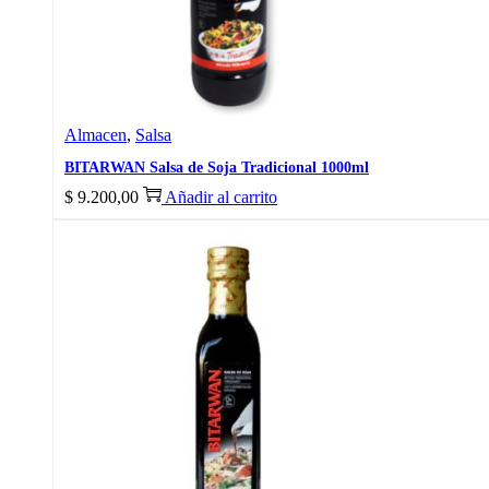
Almacen
,
Salsa
BITARWAN Salsa de Soja Tradicional 1000ml
$
9.200,00
Añadir al carrito