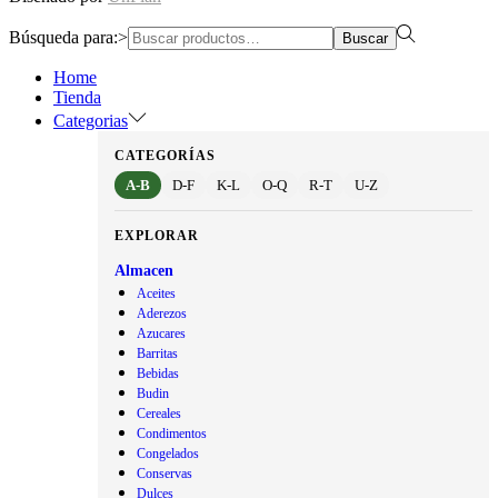
Búsqueda para:>
Buscar
Home
Tienda
Categorias
CATEGORÍAS
A-B
D-F
K-L
O-Q
R-T
U-Z
EXPLORAR
Almacen
Aceites
Aderezos
Azucares
Barritas
Bebidas
Budin
Cereales
Condimentos
Congelados
Conservas
Dulces