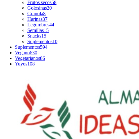
Frutos secos
58
Golosinas
20
Granola
8
Harinas
37
Legumbres
44
Semillas
15
Snacks
15
Suplementos
10
Suplementos
594
Vegano
630
Vegetarianos
86
Yuyos
108