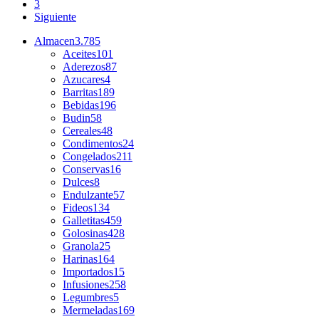
3
Siguiente
Almacen
3.785
Aceites
101
Aderezos
87
Azucares
4
Barritas
189
Bebidas
196
Budin
58
Cereales
48
Condimentos
24
Congelados
211
Conservas
16
Dulces
8
Endulzante
57
Fideos
134
Galletitas
459
Golosinas
428
Granola
25
Harinas
164
Importados
15
Infusiones
258
Legumbres
5
Mermeladas
169