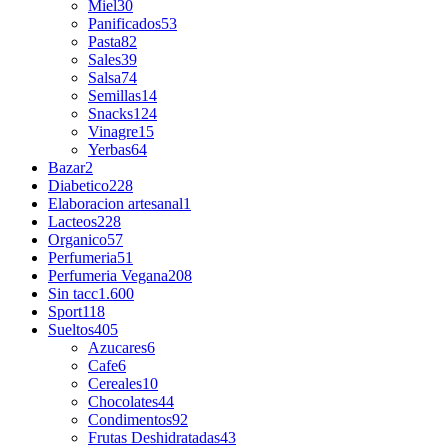
Miel
30
Panificados
53
Pasta
82
Sales
39
Salsa
74
Semillas
14
Snacks
124
Vinagre
15
Yerbas
64
Bazar
2
Diabetico
228
Elaboracion artesanal
1
Lacteos
228
Organico
57
Perfumeria
51
Perfumeria Vegana
208
Sin tacc
1.600
Sport
118
Sueltos
405
Azucares
6
Cafe
6
Cereales
10
Chocolates
44
Condimentos
92
Frutas Deshidratadas
43