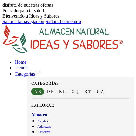
disfruta de nuestras ofertas
Pensado para tu salud
Bienvenido a Ideas y Sabores
Saltar a la navegación
Saltar al contenido
Home
Tienda
Categorias
CATEGORÍAS
A-B
D-F
K-L
O-Q
R-T
U-Z
EXPLORAR
Almacen
Aceites
Aderezos
Azucares