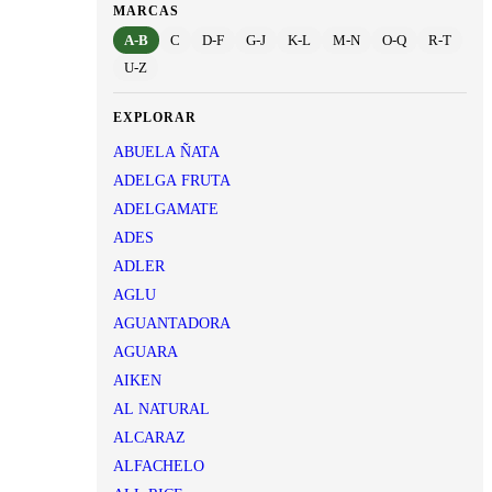
MARCAS
A-B
C
D-F
G-J
K-L
M-N
O-Q
R-T
U-Z
EXPLORAR
ABUELA ÑATA
ADELGA FRUTA
ADELGAMATE
ADES
ADLER
AGLU
AGUANTADORA
AGUARA
AIKEN
AL NATURAL
ALCARAZ
ALFACHELO