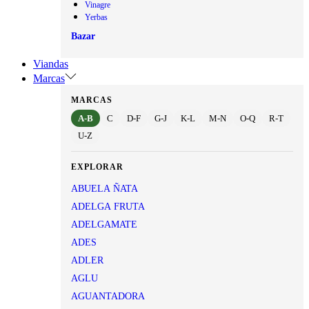
Vinagre
Yerbas
Bazar
Viandas
Marcas
MARCAS
A-B
C
D-F
G-J
K-L
M-N
O-Q
R-T
U-Z
EXPLORAR
ABUELA ÑATA
ADELGA FRUTA
ADELGAMATE
ADES
ADLER
AGLU
AGUANTADORA